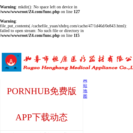
Warning
: mkdir(): No space left on device in
/www/wwwroot/Z4.com/func.php
on line
127
Warning
:
file_put_contents(./cachefile_yuan/xhdrq.com/cache/47/1d46d/0e843.html):
failed to open stream: No such file or directory in
/www/wwwroot/Z4.com/func.php
on line
115
当前位置:首页 > PORNHUB免费版APP下载动态
网
站
PORNHUB免费版
地
图
APP下载动态