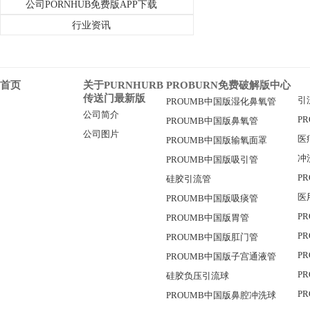
公司PORNHUB免费版APP下载
行业资讯
首页
关于PURNHURB
PROBURN免费破解版中心
传送门最新版
引
PROUMB中国版湿化鼻氧管
公司简介
P
PROUMB中国版鼻氧管
公司图片
医
PROUMB中国版输氧面罩
冲
PROUMB中国版吸引管
P
硅胶引流管
医
PROUMB中国版吸痰管
P
PROUMB中国版胃管
P
PROUMB中国版肛门管
P
PROUMB中国版子宫通液管
P
硅胶负压引流球
P
PROUMB中国版鼻腔冲洗球