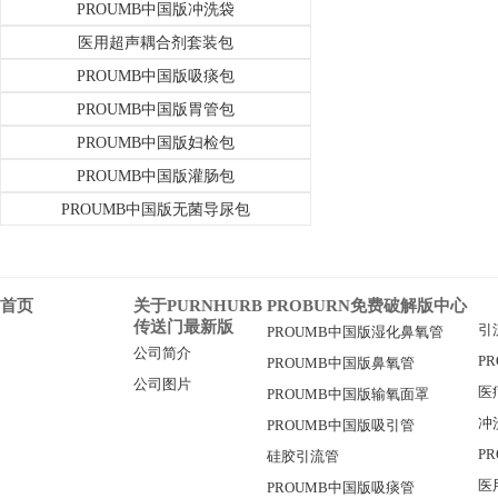
PROUMB中国版冲洗袋
医用超声耦合剂套装包
PROUMB中国版吸痰包
PROUMB中国版胃管包
PROUMB中国版妇检包
PROUMB中国版灌肠包
PROUMB中国版无菌导尿包
首页
关于PURNHURB
PROBURN免费破解版中心
传送门最新版
引
PROUMB中国版湿化鼻氧管
公司简介
P
PROUMB中国版鼻氧管
公司图片
医
PROUMB中国版输氧面罩
冲
PROUMB中国版吸引管
P
硅胶引流管
医
PROUMB中国版吸痰管