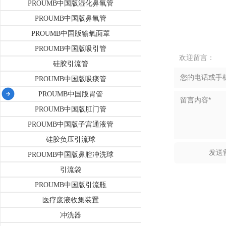
PROUMB中国版湿化鼻氧管
PROUMB中国版鼻氧管
PROUMB中国版输氧面罩
PROUMB中国版吸引管
欢迎留言：
硅胶引流管
PROUMB中国版吸痰管
PROUMB中国版胃管
PROUMB中国版肛门管
PROUMB中国版子宫通液管
硅胶负压引流球
PROUMB中国版鼻腔冲洗球
引流袋
PROUMB中国版引流瓶
医疗废液收集装置
冲洗器