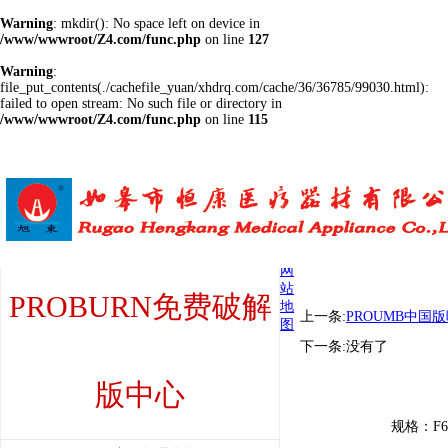
Warning
: mkdir(): No space left on device in
/www/wwwroot/Z4.com/func.php
on line
127
Warning
:
file_put_contents(./cachefile_yuan/xhdrq.com/cache/36/36785/99030.html):
failed to open stream: No such file or directory in
/www/wwwroot/Z4.com/func.php
on line
115
当前位置:首页 >
PROBURN免费破解版中心
> PROUMB中国版吸痰管
网
站
PROBURN免费破解
地
上一条:
PROUMB中国版
图
下一条:没有了
版中心
规格：F