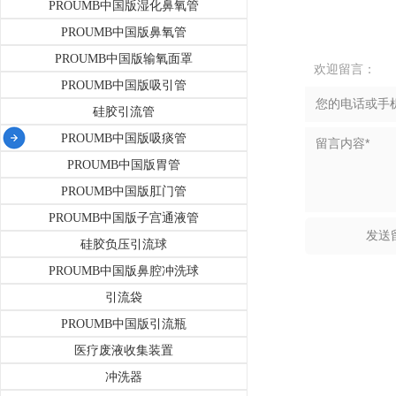
PROUMB中国版湿化鼻氧管
PROUMB中国版鼻氧管
PROUMB中国版输氧面罩
欢迎留言：
PROUMB中国版吸引管
硅胶引流管
PROUMB中国版吸痰管
PROUMB中国版胃管
PROUMB中国版肛门管
PROUMB中国版子宫通液管
硅胶负压引流球
PROUMB中国版鼻腔冲洗球
引流袋
PROUMB中国版引流瓶
医疗废液收集装置
冲洗器