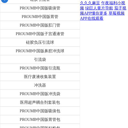
久久久麻豆
午夜福利小视
PROUMB中国版吸痰管
频
绿巨人黄片导航
茄子视
频APP懂你更多
草莓视频
PROUMB中国版胃管
APP在线观看
PROUMB中国版肛门管
PROUMB中国版子宫通液管
硅胶负压引流球
PROUMB中国版鼻腔冲洗球
引流袋
PROUMB中国版引流瓶
医疗废液收集装置
冲洗器
PROUMB中国版冲洗袋
医用超声耦合剂套装包
PROUMB中国版吸痰包
PROUMB中国版胃管包