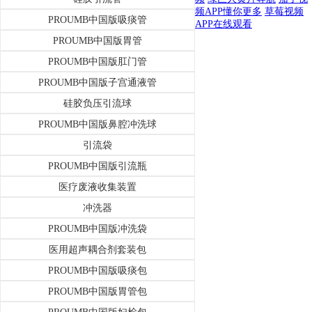
频APP懂你更多
草莓视频
PROUMB中国版吸痰管
APP在线观看
PROUMB中国版胃管
PROUMB中国版肛门管
PROUMB中国版子宫通液管
硅胶负压引流球
PROUMB中国版鼻腔冲洗球
引流袋
PROUMB中国版引流瓶
医疗废液收集装置
冲洗器
PROUMB中国版冲洗袋
医用超声耦合剂套装包
PROUMB中国版吸痰包
PROUMB中国版胃管包