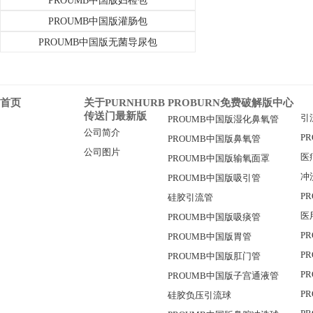
PROUMB中国版妇检包
PROUMB中国版灌肠包
PROUMB中国版无菌导尿包
首页
关于PURNHURB
PROBURN免费破解版中心
传送门最新版
引
PROUMB中国版湿化鼻氧管
公司简介
P
PROUMB中国版鼻氧管
公司图片
医
PROUMB中国版输氧面罩
冲
PROUMB中国版吸引管
P
硅胶引流管
医
PROUMB中国版吸痰管
P
PROUMB中国版胃管
P
PROUMB中国版肛门管
P
PROUMB中国版子宫通液管
P
硅胶负压引流球