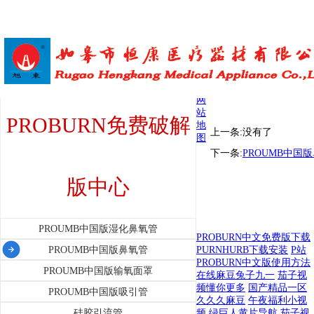
当前位置:首页 >
PROBURN免费破解版中心
> PROUMB中国版鼻氧管
网
站
PROBURN免费破解
地
上一条:没有了
图
下一条:
PROUMB中国
版中心
PROUMB中国版湿化鼻氧管
PROBURN中文免费版下载
PROUMB中国版鼻氧管
PURNHURB下载安装
P站
PROBURN中文版使用方法
PROUMB中国版输氧面罩
在线麻豆兔子九一
茄子视
频懂你更多
国产精品一区
PROUMB中国版吸引管
久久久麻豆
午夜福利小视
硅胶引流管
频
绿巨人黄片导航
茄子视