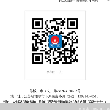
P
PROUMB中国版鼻腔冲洗球
苏械广审（文）第240924-20693号
地 址：江苏省如皋市下原镇富盛路 热线：13921457051、
网址：www.xhdrq.com E-mail：info@xhdrq.com QQ：
13382364688、13901475589 电 话：0513-87719988
3549283448
如皋市PURNHUR